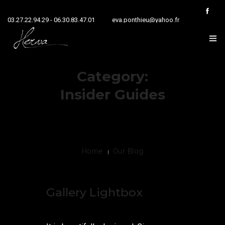
03.27.22.94.29 - 06.30.83.47.01
eva.ponthieu@yahoo.fr
HOME
Category:
NOS ACTIVITÉS
Insider Guides
NOS RÉALISATIONS
PRÉSENTATION
Home
Our Blog
CONTACT
Gallery Lightbox