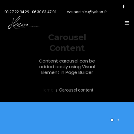
03.27.22.94.29 - 06.30.83.47.01
eva.ponthieu@yahoo.fr
Carousel
HOME
Content
NOS ACTIVITÉS
Content carousel can be
added easily using Visual
NOS RÉALISATIONS
Element in Page Builder
PRÉSENTATION
Home
Carousel content
CONTACT