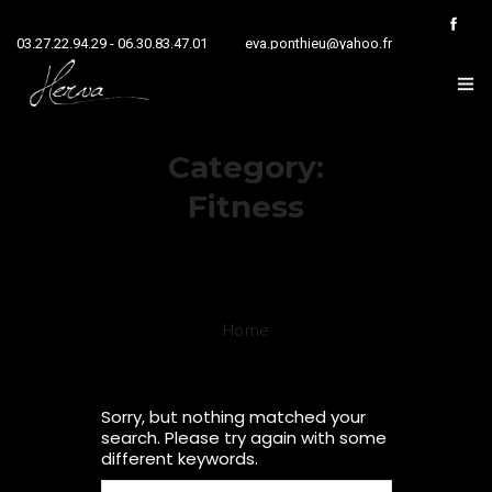
03.27.22.94.29 - 06.30.83.47.01
eva.ponthieu@yahoo.fr
HOME
Category:
NOS ACTIVITÉS
Fitness
NOS RÉALISATIONS
PRÉSENTATION
Home
CONTACT
Sorry, but nothing matched your
search. Please try again with some
different keywords.