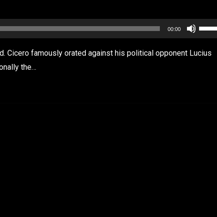
Utili
00:00
les
ed. Cicero famously orated against his political opponent Lucius
flèch
onally the…
haut/
pour
augm
ou
dimi
le
volu