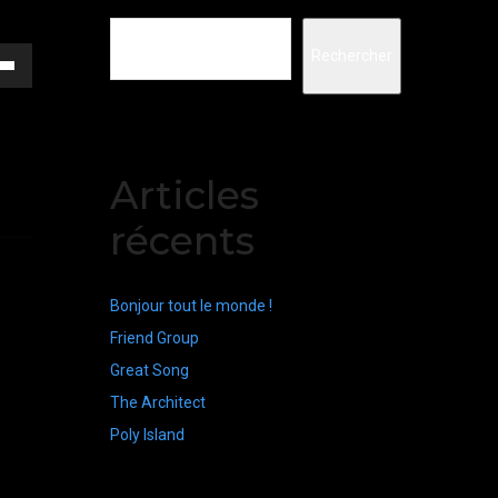
Rechercher
sez
es
bas
Articles
enter
récents
nuer
Bonjour tout le monde !
Friend Group
me.
Great Song
The Architect
Poly Island