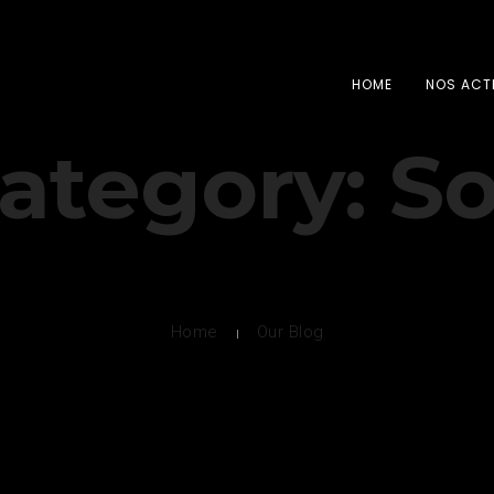
HOME
NOS ACT
ategory: S
Home
Our Blog