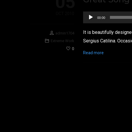
05
OCT 2010
Lecteur
00:00
audio
It is beautifully design
admin1704
Sergius Catilina. Occasi
Extreme Work
0
Read more